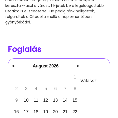
Három órába rengeteg minden belefér: szeljétek
keresztül-kasul a várost, térjetek be a legeldugottabb
utcákra is e-scooterrel! Ha pedig ránk hallgattok,
felgurultok a Citadella mellé a naplementében
gyönyörködni.
Foglalás
<
August 2026
>
1
Válassz
2
3
4
5
6
7
8
9
10
11
12
13
14
15
16
17
18
19
20
21
22