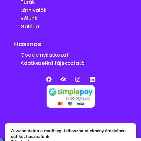
Túrák
Látnivalók
Rólunk
Galéria
Hasznos
Cookie nyilatkozat
Adatkezelési tájékoztató
A weboldalon a minőségi felhasználói élmény érdekében
© 2025 All rights reserved
sütiket használunk.