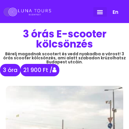
En
3 órás E-scooter
kölcsönzés
Bérelj magadnak scootert és vedd nyakadba a várost! 3
órás scooter kölcsönzés, ami alatt szabadon krúzolhatsz
Budapest utcáin.
3 óra
21 900 Ft /