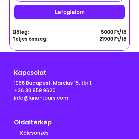
Előleg:
5000 Ft/fő
Teljes összeg:
21900
Ft/fő
Kapcsolat
1056 Budapest, Március 15. tér 1.
+36 30 859 9620
info@luna-tours.com
Oldaltérkép
Kölcsönzés