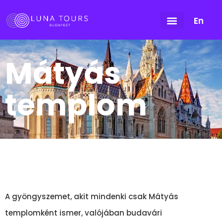
En
Mátyás
templom
A gyöngyszemet, akit mindenki csak Mátyás
templomként ismer, valójában budavári