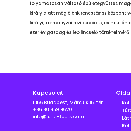
folyamatosan változó épületegyüttes magá
király alatt még élénk reneszánsz központ vo
királyi, kormányzói rezidencia is, és miut
ezer év gazdag és lebilincselő történelmérő
Kapcsolat
Olda
1056 Budapest, Március 15. tér 1.
Köl
+36 30 859 9620
Túr
info@luna-tours.com
Lát
Ról