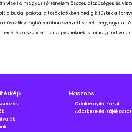
n viseli a magyar történelem összes dícsőséges és vi
lt a budai palota, a török időkben pedig kitűzték a tornyá
án a második világháborúban szerzett sebeit begyógyított
l mesél és a született budapestieknek is mindig tud valam
ltérkép
Hasznos
csönzés
Cookie nyilatkozat
ák
Adatkezelési tájékozta
nivalók
unk