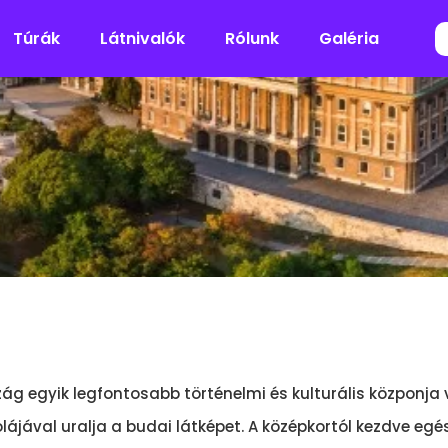
Túrák
Látnivalók
Rólunk
Galéria
szág egyik legfontosabb történelmi és kulturális közponja 
lájával uralja a budai látképet. A középkortól kezdve e