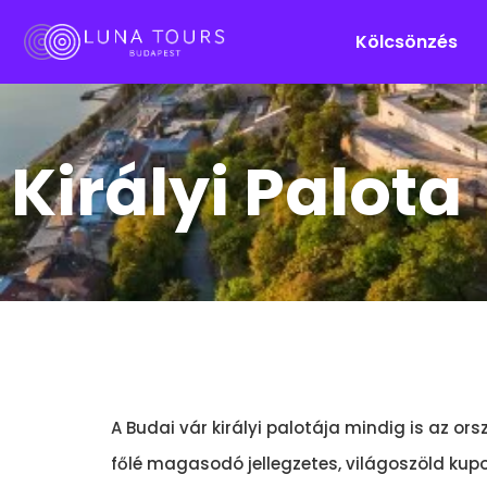
Kölcsönzés
Királyi Palota
A Budai vár királyi palotája mindig is az or
főlé magasodó jellegzetes, világoszöld kupo