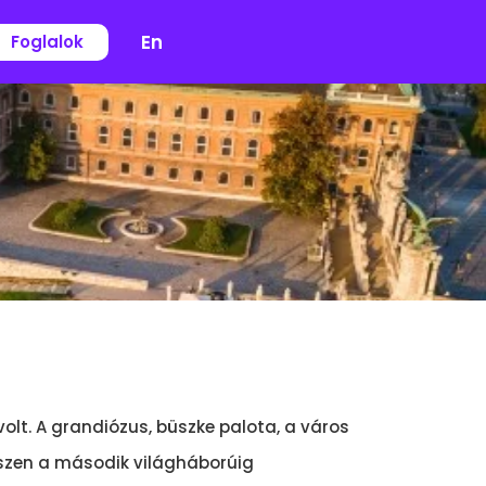
En
Foglalok
volt. A grandiózus, büszke palota, a város
gészen a második világháborúig