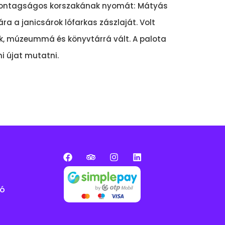
szontagságos korszakának nyomát: Mátyás
ra a janicsárok lófarkas zászlaját. Volt
ák, múzeummá és könyvtárrá vált. A palota
i újat mutatni.
tó