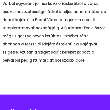
Várból egyaránt jól néz ki. Az óriáskerékről a város
összes nevezetessége látható teljes panorámában, a
dunai hajóktól a Budai Váron át egészen a pesti
templomtornyok sokaságáig. A Budapest Eye először
még Sziget Eye néven került az Erzsébet térre,
ahonnan a fesztivál idejére áttelepült a Hajógyári-
szigetre. Azután a Sziget saját kereket kapott, a
belvárosi pedig itt maradt hosszabb időre.